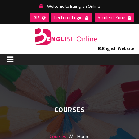
Welcome to B.English Online
AR
Lecturer Login
Student Zone
B.English Website
HOME
ABOUT US
COURSES
COURSES
BLOG
Courses
Home