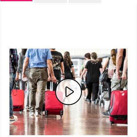
P
l
a