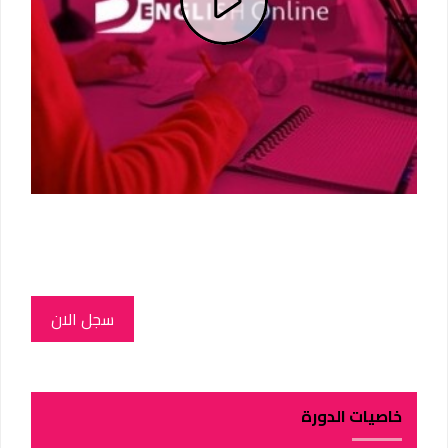
P
l
a
y
V
i
d
سجل الان
e
o
خاصيات الدورة