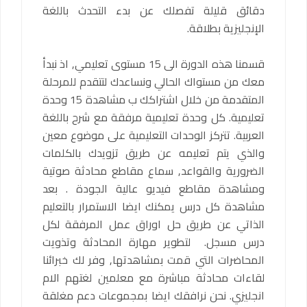
دقائق قليلة تفصلك عن بدء التحدث باللغة
الإنجليزية بطلاقة.
قسمنا هذه الدورة الى 15 مستوى تعليمي, اذ نبدأ
معك من مستواك الحالي ونساعدك لتتقدم للمرحلة
المتقدمة من خلال اشتراكك ب مشاهدة 15 وحدة
تعليمية. كل وحدة تعليمية مرفقة مع شرح باللغة
العربية. تتركز الوحدات التعليمية على موضوع معين
والذي يتم تعليمه عن طريق تزويدك بالكلمات
الضرورية والقواعد, سماع مقاطع محادثة صوتية
ومشاهدة مقاطع فيديو عالية الجودة . بعد
مشاهدة كل درس يمكنك ايضا الاستمرار بالتعليم
الذاتي عن طريق حل اوراق عمل المرفقة لكل
درس مسجل. لتطوير مهارة المحادثة وتذويت
المحاضرات التي قمت بمشاهدتها, وفر لك خبرائنا
لقاءات محادثة مباشرة مع معلمين لغتهم الام
انجليزي. نحن نرافقك ايضا بمجموعات دعم مغلقة